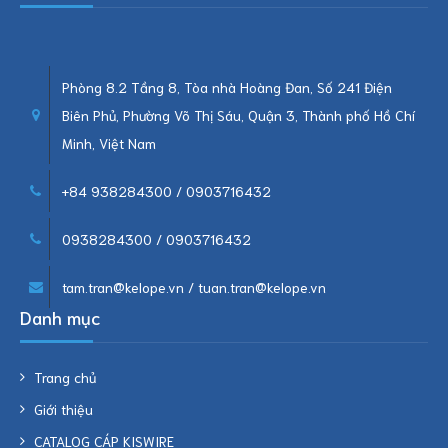
Phòng 8.2 Tầng 8, Tòa nhà Hoàng Đan, Số 241 Điện
Biên Phủ, Phường Võ Thị Sáu, Quận 3, Thành phố Hồ Chí
Minh, Việt Nam
+84 938284300 / 0903716432
0938284300 / 0903716432
tam.tran@kelope.vn / tuan.tran@kelope.vn
Danh mục
Trang chủ
Giới thiệu
CATALOG CÁP KISWIRE