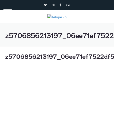
z5706856213197_06ee71ef7522
z5706856213197_06ee71ef7522df5